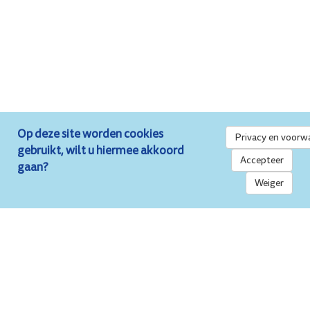
Op deze site worden cookies
Privacy en voorw
gebruikt, wilt u hiermee akkoord
Accepteer
gaan?
Weiger
Over Stripschrift
Op deze site vindt u alle recensies die de afgelopen
dertig jaar in het blad hebben gestaan.